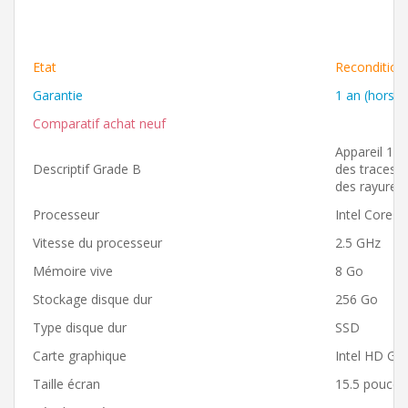
Etat
Recondition
Garantie
1 an (hors b
Comparatif achat neuf
Appareil 100
Descriptif Grade B
des traces d
des rayures s
Processeur
Intel Core 
Vitesse du processeur
2.5 GHz
Mémoire vive
8 Go
Stockage disque dur
256 Go
Type disque dur
SSD
Carte graphique
Intel HD Gra
Taille écran
15.5 pouces