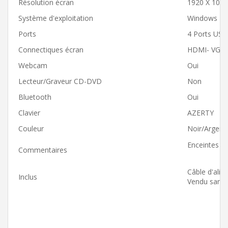
Résolution écran
1920 X 1080
Système d'exploitation
Windows 11 
Ports
4 Ports USB
Connectiques écran
HDMI- VGA
Webcam
Oui
Lecteur/Graveur CD-DVD
Non
Bluetooth
Oui
Clavier
AZERTY
Couleur
Noir/Argent
Enceintes in
Commentaires
Câble d'alim
Inclus
Vendu sans n