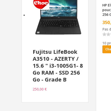
HP El
pouce
256 
350
Pas d
10 pr
Cho
Fujitsu LifeBook
A3510 - AZERTY /
15.6 " i3-1005G1- 8
Go RAM - SSD 256
Go - Grade B
250,00 €