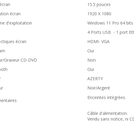
 écran
15.5 pouces
ution écran
1920 X 1080
me d'exploitation
Windows 11 Pro 64 bits
4 Ports USB - 1 port Et
ctiques écran
HDMI- VGA
am
Oui
ur/Graveur CD-DVD
Non
ooth
Oui
r
AZERTY
ur
Noir/Argent
Enceintes intégrées.
ntaires
Câble d'alimentation.
Vendu sans notice, ni CD 