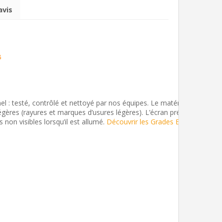
avis
B
l : testé, contrôlé et nettoyé par nos équipes. Le matériel présente 
 légères (rayures et marques d’usures légères). L’écran présente une b
s non visibles lorsqu’il est allumé.
Découvrir les Grades Envoi