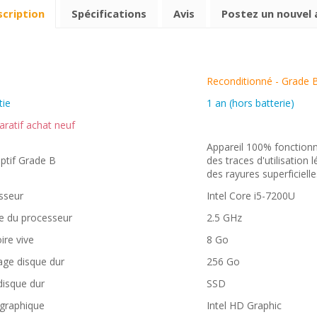
cription
Spécifications
Avis
Postez un nouvel 
Reconditionné - Grade 
tie
1 an (hors batterie)
ratif achat neuf
Appareil 100% fonctionne
ptif Grade B
des traces d'utilisation
des rayures superficielle
sseur
Intel Core i5-7200U
se du processeur
2.5 GHz
re vive
8 Go
age disque dur
256 Go
disque dur
SSD
 graphique
Intel HD Graphic