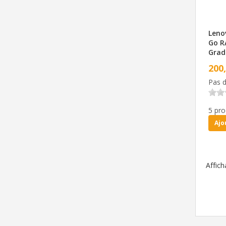
Leno
Go R
Grad
200
Pas d
5 pro
Ajo
Affic