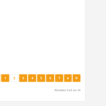
1
2
3
4
5
6
7
Résultats 5 à 8 sur 26