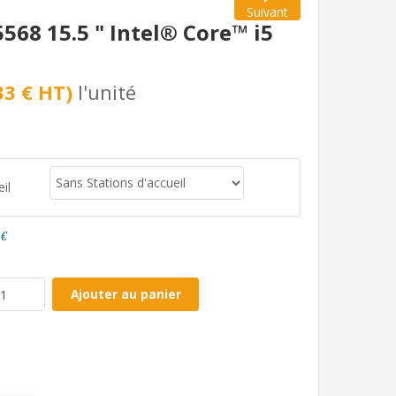
Suivant
568 15.5 " Intel® Core™ i5
33 € HT)
l'unité
il
 €
Ajouter au panier