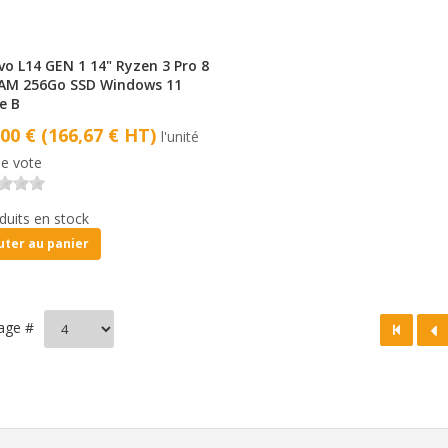
vo L14 GEN 1 14" Ryzen 3 Pro 8
AM 256Go SSD Windows 11
e B
,00 € (166,67 € HT)
l'unité
e vote
duits en stock
uter au panier
hage #