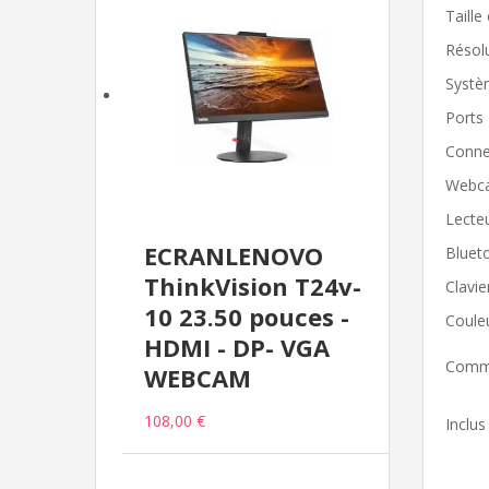
Taille
Résol
Systè
Ports
Conne
Webc
Lecte
ECRANLENOVO
Bluet
ThinkVision T24v-
Clavie
10 23.50 pouces -
Coule
HDMI - DP- VGA
Comme
WEBCAM
108,00 €
Inclus