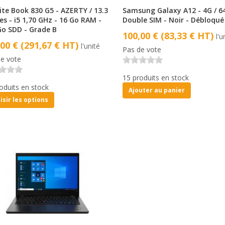
ite Book 830 G5 - AZERTY / 13.3
Samsung Galaxy A12 - 4G / 6
s - i5 1,70 GHz - 16 Go RAM -
Double SIM - Noir - Débloqué
Go SDD - Grade B
100,00 € (83,33 € HT)
l'u
,00 € (291,67 € HT)
l'unité
Pas de vote
e vote
15 produits en stock
oduits en stock
Ajouter au panier
isir les options