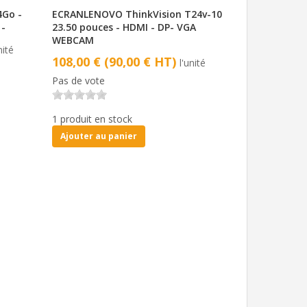
4Go -
ECRANLENOVO ThinkVision T24v-10
 -
23.50 pouces - HDMI - DP- VGA
WEBCAM
nité
108,00 € (90,00 € HT)
l'unité
Pas de vote
1 produit en stock
Ajouter au panier