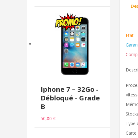
Des
Etat
Garan
Compa
Descri
Proce
Iphone 7 – 32Go -
Vites
Débloqué - Grade
Mémoi
B
Stock
50,00 €
Type 
Carte