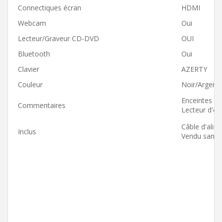
Connectiques écran
HDMI
Webcam
Oui
Lecteur/Graveur CD-DVD
OUI
Bluetooth
Oui
Clavier
AZERTY
Couleur
Noir/Argent
Enceintes in
Commentaires
Lecteur d'em
Câble d'alim
Inclus
Vendu sans no