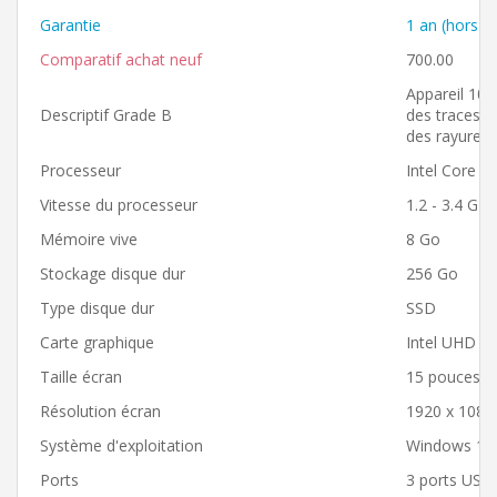
Garantie
1 an (hors ba
Comparatif achat neuf
700.00
Appareil 100
Descriptif Grade B
des traces d
des rayures s
Processeur
Intel Core i
Vitesse du processeur
1.2 - 3.4 GH
Mémoire vive
8 Go
Stockage disque dur
256 Go
Type disque dur
SSD
Carte graphique
Intel UHD G
Taille écran
15 pouces
Résolution écran
1920 x 1080
Système d'exploitation
Windows 11 
Ports
3 ports USB 