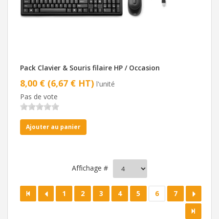
Pack Clavier & Souris filaire HP / Occasion
8,00 € (6,67 € HT)
l'unité
Pas de vote
Ajouter au panier
Affichage #
1
2
3
4
5
6
7