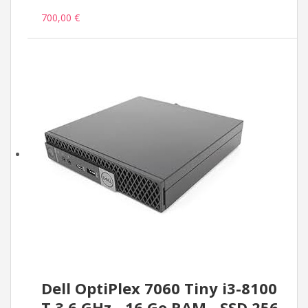
700,00 €
Dell OptiPlex 7060 Tiny i3-8100
T 3,6 GHz - 16 Go RAM - SSD 256