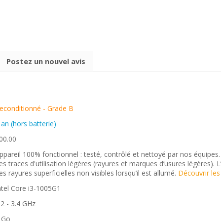
Postez un nouvel avis
econditionné - Grade B
 an (hors batterie)
00.00
ppareil 100% fonctionnel : testé, contrôlé et nettoyé par nos équipes
es traces d'utilisation légères (rayures et marques d’usures légères).
es rayures superficielles non visibles lorsqu’il est allumé.
Découvrir les
ntel Core i3-1005G1
.2 - 3.4 GHz
 Go