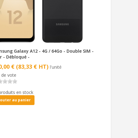
sung Galaxy A12 - 4G / 64Go - Double SIM -
r - Débloqué -
0,00 € (83,33 € HT)
l'unité
 de vote
produits en stock
jouter au panier