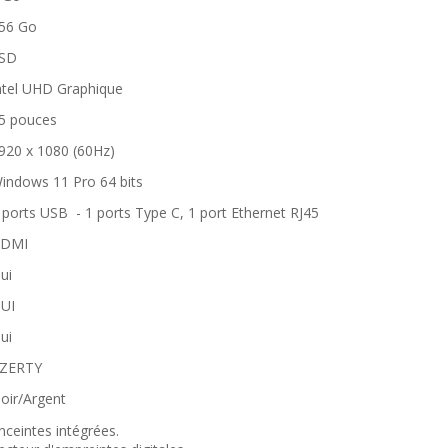
56 Go
SD
ntel UHD Graphique
5 pouces
920 x 1080 (60Hz)
indows 11 Pro 64 bits
 ports USB - 1 ports Type C, 1 port Ethernet RJ45
DMI
ui
UI
ui
ZERTY
oir/Argent
nceintes intégrées.