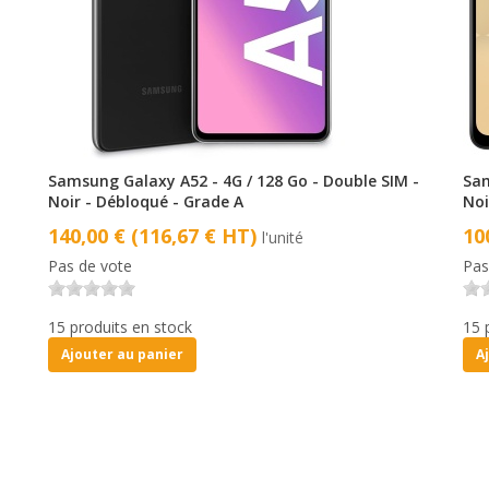
U
Samsung Galaxy A52 - 4G / 128 Go - Double SIM -
Sam
Noir - Débloqué - Grade A
Noi
140,00 € (116,67 € HT)
10
l'unité
Pas de vote
Pas
15 produits en stock
15 
Ajouter au panier
A