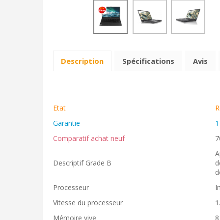
Description
Spécifications
Avis
Etat
R
Garantie
1
Comparatif achat neuf
7
A
Descriptif Grade B
d
d
Processeur
I
Vitesse du processeur
1
Mémoire vive
8