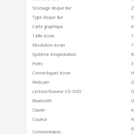
Stockage disque dur
2
Type disque dur
S
Carte graphique
I
Taille écran
1
Résolution écran
1
Système d'exploitation
W
Ports
3
Connectiques écran
H
Webcam
O
Lecteur/Graveur CD-DVD
O
Bluetooth
O
Clavier
A
Couleur
N
E
Commentaires