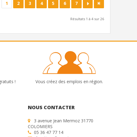
1
2
3
4
5
6
7
Résultats 1 à 4 sur 26
ratuits !
Vous créez des emplois en région.
NOUS CONTACTER
3 avenue Jean Mermoz 31770
COLOMIERS
05 36 47 77 14