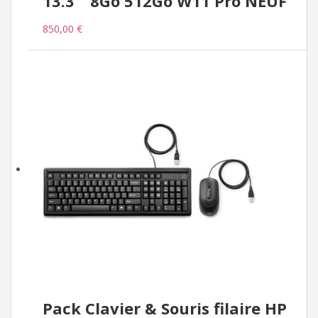
13.3 " 8Go 512Go W11 Pro NEUF
850,00 €
Pack Clavier & Souris filaire HP