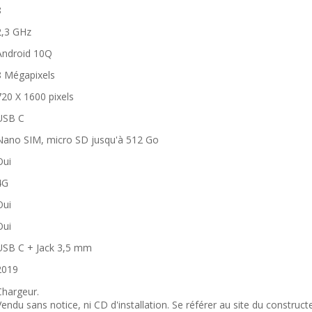
8
2,3 GHz
Android 10Q
8 Mégapixels
720 X 1600 pixels
USB C
Nano SIM, micro SD jusqu'à 512 Go
Oui
4G
Oui
Oui
USB C + Jack 3,5 mm
2019
Chargeur.
Vendu sans notice, ni CD d'installation. Se référer au site du construct