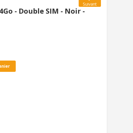
Suivant
Go - Double SIM - Noir -
anier