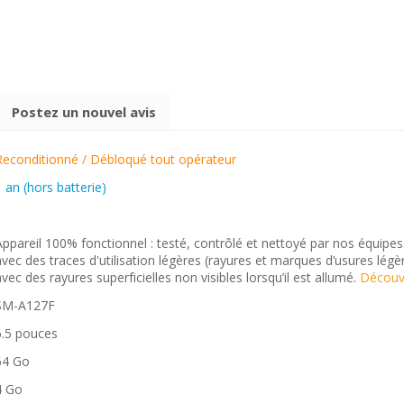
Postez un nouvel avis
Reconditionné / Débloqué tout opérateur
1 an (hors batterie)
Appareil 100% fonctionnel : testé, contrôlé et nettoyé par nos équipes
avec des traces d'utilisation légères (rayures et marques d’usures lég
avec des rayures superficielles non visibles lorsqu’il est allumé.
Découvr
SM-A127F
6.5 pouces
64 Go
4 Go