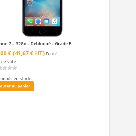
one 7 – 32Go - Débloqué - Grade B
,00 € (41,67 € HT)
l'unité
 de vote
roduits en stock
jouter au panier