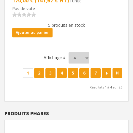
170,00 € (141,67 € HT)
l'unité
Pas de vote
5 produits en stock
Ajouter au panier
Affichage #
1
2
3
4
5
6
7
Résultats 1 à 4 sur 26
PRODUITS PHARES